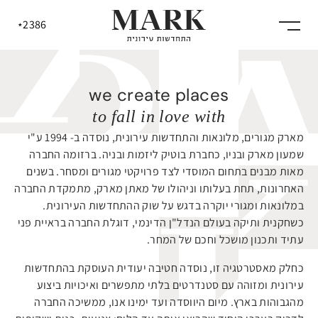
2386
*
we create places
to fall in love with
מארק מגורים, מלונאות והתחדשות עירונית, נוסדה ב- 1994 ע"י
אודות
שמעון מארק ובניו, כחברת בוטיק ליזמות ובניה. ברזומה החברה
מאות מבנים בתחום המוסדי לצד פרויקטי מגורים ומסחר. בשנים
האחרונות, תחת בעלותו וניהולו של מאתן מארק, מתמקדת החברה
הפרוייקטים שלנו
במלונאות ומגורי יוקרה בדגש על שוק ההתחדשות העירונית.
כשחקנית ותיקה בעולם הנדל"ן הדינמי, דוגלת החברה בראיית פני
עתיד ותכנון מושכל וחכם של המחר.
התחדשות עירונית
כחלק מאסטרטגיה זו, נוסדה חטיבה יעודית העוסקת בהתחדשות
עירונית ומזוהה עם סטנדרטים בלתי מתפשרים ואיכויות ביצוע
מהגבוהות בארץ. מיום היווסדה ועד ימינו אנו, ממשיכה החברה