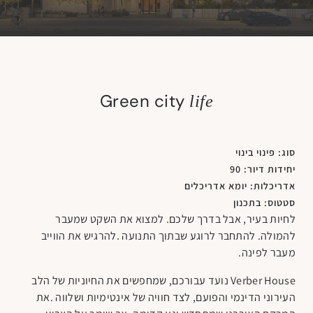
צור קשר
Green city
HE
EN
life
סוג: פינוי בינוי
יחידות דיור: 90
אדריכלות: יומא אדריכלים
סטטוס: בתכנון
‬מעבר‭ ‬לפינה‭. ‬