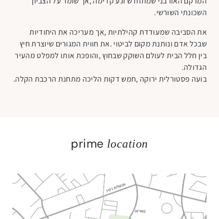
‬השכונתי‭ ‬השורשי‭. ‬
‬הגדולה‭. ‬
בועה‭ ‬פסטורלית‭ ‬ירוקה‭, ‬חמש‭ ‬דקות‭ ‬הליכה‭ ‬מתחנת‭ ‬הרכבת‭ ‬הקלה‭.‬
prime
location