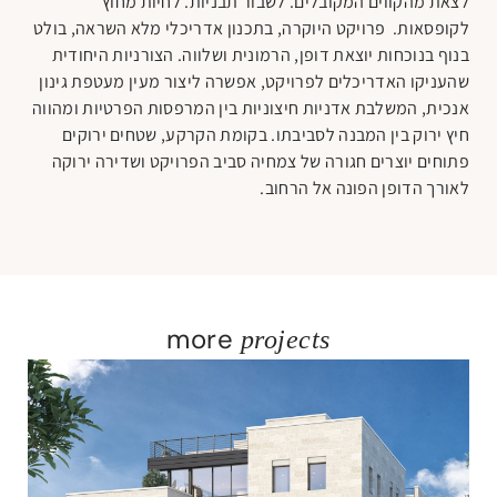
‬לאורך‭ ‬הדופן‭ ‬הפונה‭ ‬אל‭ ‬הרחוב‭.‬
more
projects